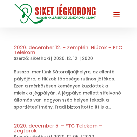
2020. december 12. – Zempléni Hiúzok – FTC
Telekom
Szerző:
sikethoki
|
2020. 12. 12.
|
2020
Busszal mentünk Sátoraljaújhelyre, az ellenfél
pályájára, a Hiúzok többsége rutinos játékos.
Ezen a mérkőzésen keményen küzdöttek a
mieink a jégpályán. A jégpálya mellett sífelvonó
állomás van, nagyon szép helyen fekszik a
sportlétesítmény. Fradi biztosította itt is a...
2020. december 5. – FTC Telekom –
Jégtörők
Szerző:
sikethoki
|
2020. 12. 05.
|
2020