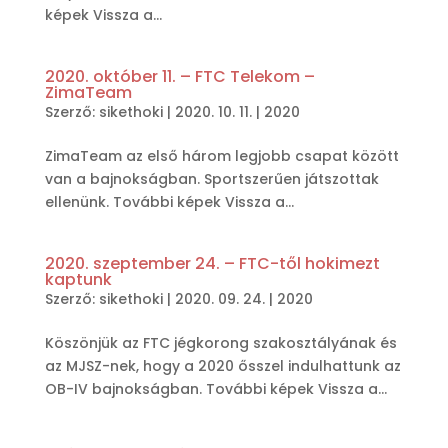
képek Vissza a...
2020. október 11. – FTC Telekom –
ZimaTeam
Szerző:
sikethoki
|
2020. 10. 11.
|
2020
ZimaTeam az első három legjobb csapat között
van a bajnokságban. Sportszerűen játszottak
ellenünk. További képek Vissza a...
2020. szeptember 24. – FTC-től hokimezt
kaptunk
Szerző:
sikethoki
|
2020. 09. 24.
|
2020
Köszönjük az FTC jégkorong szakosztályának és
az MJSZ-nek, hogy a 2020 ősszel indulhattunk az
OB-IV bajnokságban. További képek Vissza a...