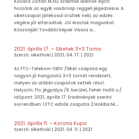
Kovács Zoltán MJSZ szakmai alelnök eljött
hozzánk az egyik vasárnap reggeli jégedzésre. A
siketcsapat játékosai örültek neki, az edzés
végére jól elfáradtak. Jól éreztük magunkat.
Köszönjük! További képek Vissza a...
2021. április 17. – Siketek 3×3 Torna
Szerző:
sikethoki
|
2021. 04. 17.
|
2021
Az FTC-Telekom OBIV /Siket csapata egy
nagyon jó hangulatú 3×3 tornát rendezett,
melyen az alábbi csapatok vettek részt.
Helyszín: Ftc jégpálya /9. kerület, Fehér Holló u./
Időpont: 2021. április 17. Eredmények szerint
sorrendben: 1.FTC edzők csapata 2.Hokibirók...
2021. április 11. – Korona Kupa
Szerző:
sikethoki
|
2021. 04. 11.
|
2021