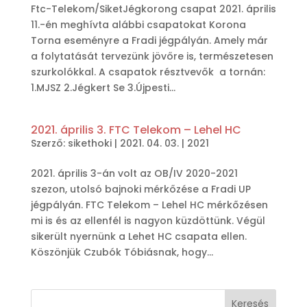
Ftc-Telekom/SiketJégkorong csapat 2021. április
11.-én meghívta alábbi csapatokat Korona
Torna eseményre a Fradi jégpályán. Amely már
a folytatását tervezünk jövőre is, természetesen
szurkolókkal. A csapatok résztvevők a tornán:
1.MJSZ 2.Jégkert Se 3.Újpesti...
2021. április 3. FTC Telekom – Lehel HC
Szerző:
sikethoki
|
2021. 04. 03.
|
2021
2021. április 3-án volt az OB/IV 2020-2021
szezon, utolsó bajnoki mérkőzése a Fradi UP
jégpályán. FTC Telekom – Lehel HC mérkőzésen
mi is és az ellenfél is nagyon küzdöttünk. Végül
sikerült nyernünk a Lehet HC csapata ellen.
Köszönjük Czubók Tóbiásnak, hogy...