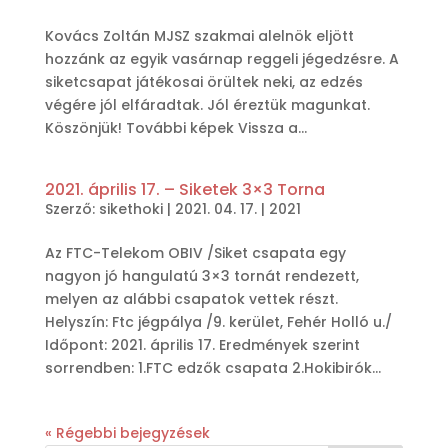
Kovács Zoltán MJSZ szakmai alelnök eljött
hozzánk az egyik vasárnap reggeli jégedzésre. A
siketcsapat játékosai örültek neki, az edzés
végére jól elfáradtak. Jól éreztük magunkat.
Köszönjük! További képek Vissza a...
2021. április 17. – Siketek 3×3 Torna
Szerző:
sikethoki
|
2021. 04. 17.
|
2021
Az FTC-Telekom OBIV /Siket csapata egy
nagyon jó hangulatú 3×3 tornát rendezett,
melyen az alábbi csapatok vettek részt.
Helyszín: Ftc jégpálya /9. kerület, Fehér Holló u./
Időpont: 2021. április 17. Eredmények szerint
sorrendben: 1.FTC edzők csapata 2.Hokibirók...
« Régebbi bejegyzések