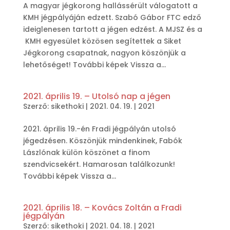
A magyar jégkorong hallássérült válogatott a
KMH jégpályáján edzett. Szabó Gábor FTC edző
ideiglenesen tartott a jégen edzést. A MJSZ és a
KMH egyesület közösen segítettek a Siket
Jégkorong csapatnak, nagyon köszönjük a
lehetőséget! További képek Vissza a...
2021. április 19. – Utolsó nap a jégen
Szerző:
sikethoki
|
2021. 04. 19.
|
2021
2021. április 19.-én Fradi jégpályán utolsó
jégedzésen. Köszönjük mindenkinek, Fabók
Lászlónak külön köszönet a finom
szendvicsekért. Hamarosan találkozunk!
További képek Vissza a...
2021. április 18. – Kovács Zoltán a Fradi
jégpályán
Szerző:
sikethoki
|
2021. 04. 18.
|
2021