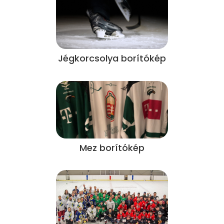
Jégkorcsolya borítókép
Mez borítókép